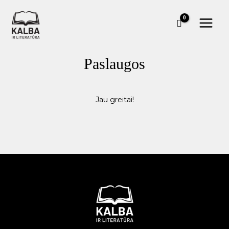
Pereiti
prie
turinio
Paslaugos
Jau greitai!