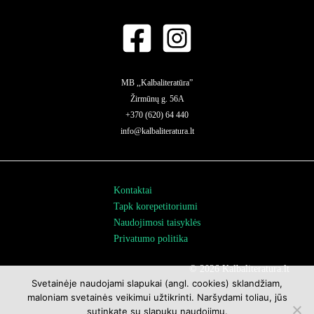
MB ,,Kalbaliteratūra”
Žirmūnų g. 56A
+370 (620) 64 440
info@kalbaliteratura.lt
Kontaktai
Tapk korepetitoriumi
Naudojimosi taisyklės
Privatumo politika
© 2026 Kalbaliteratura.lt
Svetainėje naudojami slapukai (angl. cookies) sklandžiam,
maloniam svetainės veikimui užtikrinti. Naršydami toliau, jūs
sutinkate su slapukų naudojimu.