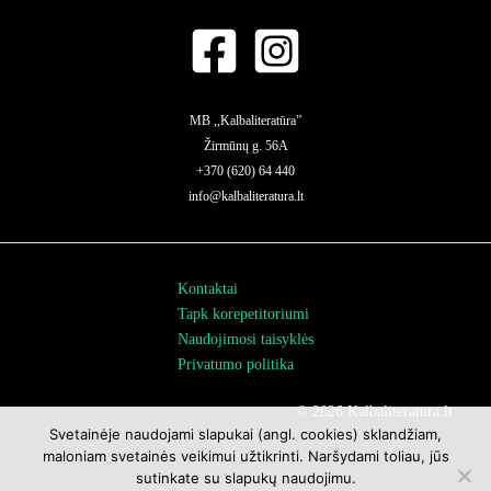
MB ,,Kalbaliteratūra”
Žirmūnų g. 56A
+370 (620) 64 440
info@kalbaliteratura.lt
Kontaktai
Tapk korepetitoriumi
Naudojimosi taisyklės
Privatumo politika
© 2026 Kalbaliteratura.lt
Svetainėje naudojami slapukai (angl. cookies) sklandžiam,
maloniam svetainės veikimui užtikrinti. Naršydami toliau, jūs
sutinkate su slapukų naudojimu.