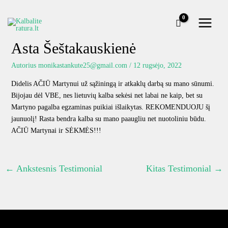
Pereiti
prie
turinio
Asta Šeštakauskienė
Autorius
monikastankute25@gmail.com
/
12 rugsėjo, 2022
Didelis AČIŪ Martynui už sąžiningą ir atkaklų darbą su mano sūnumi.
Bijojau dėl VBE, nes lietuvių kalba sekėsi net labai ne kaip, bet su
Martyno pagalba egzaminas puikiai išlaikytas. REKOMENDUOJU šį
jaunuolį! Rasta bendra kalba su mano paaugliu net nuotoliniu būdu.
AČIŪ Martynai ir SĖKMĖS!!!
←
Ankstesnis Testimonial
Kitas Testimonial
→