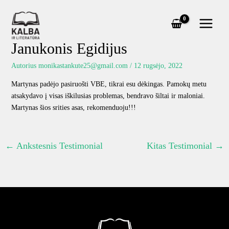
Pereiti
prie
turinio
Janukonis Egidijus
Autorius
monikastankute25@gmail.com
/
12 rugsėjo, 2022
Martynas padėjo pasiruošti VBE, tikrai esu dėkingas. Pamokų metu
atsakydavo į visas iškilusias problemas, bendravo šiltai ir maloniai.
Martynas šios srities asas, rekomenduoju!!!
←
Ankstesnis Testimonial
Kitas Testimonial
→