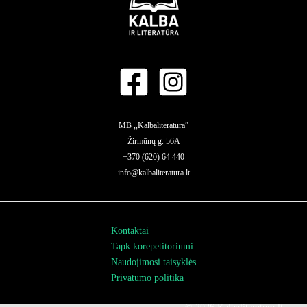
MB ,,Kalbaliteratūra”
Žirmūnų g. 56A
+370 (620) 64 440
info@kalbaliteratura.lt
Kontaktai
Tapk korepetitoriumi
Naudojimosi taisyklės
Privatumo politika