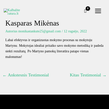
Pereiti
prie
turinio
Kasparas Mikėnas
Autorius
monikastankute25@gmail.com
/
12 rugsėjo, 2022
Labai efektyvus ir organizuotas mokymo procesas su mokytoju
Martynu. Mokytojas idealiai pritaiko savo mokymo metodiką ir padeda
siekti rezultatų. Po Martyno pamokų literatūra patapo vienas
malonumas!
←
Ankstesnis Testimonial
Kitas Testimonial
→