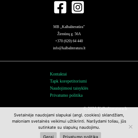
MB ,,Kalbaliteratūra”
Žirmūnų g. 56A
+370 (620) 64 440
info@kalbaliteratura.lt
Kontaktai
Tapk korepetitoriumi
Naudojimosi taisyklės
Privatumo politika
© 2026 Kalbaliteratura.lt
Svetainėje naudojami slapukai (angl. cookies) sklandžiam,
maloniam svetainės veikimui užtikrinti. Naršydami toliau, jūs
sutinkate su slapukų naudojimu.
Gerai
Privatumo politika