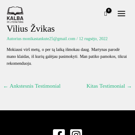
Pereiti
prie
turinio
Vilius Žvikas
Autorius
monikastankute25@gmail.com
/
12 rugsėjo, 2022
Mokiausi virš metų, o per tą laiką išmokau daug. Martynas parodė
mano klaidas, iš kurių galėjau pasimokyti. Man patiko pamokos, tikrai
rekomenduoju.
←
Ankstesnis Testimonial
Kitas Testimonial
→