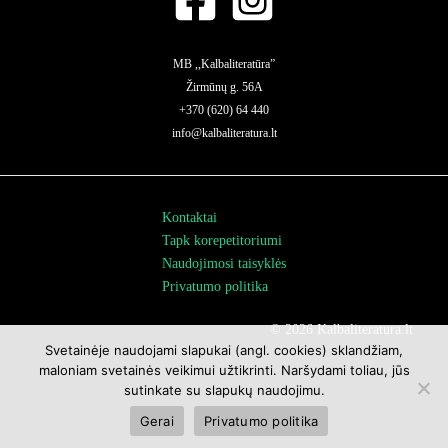
MB ,,Kalbaliteratūra”
Žirmūnų g. 56A
+370 (620) 64 440
info@kalbaliteratura.lt
Kontaktai
Tapk korepetitoriumi
Naudojimosi taisyklės
Privatumo politika
© 2026 Kalbaliteratura.lt
Svetainėje naudojami slapukai (angl. cookies) sklandžiam,
maloniam svetainės veikimui užtikrinti. Naršydami toliau, jūs
sutinkate su slapukų naudojimu.
Gerai
Privatumo politika